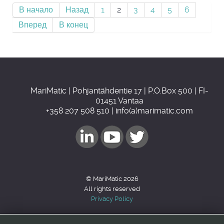
В начало
Назад
1
2
3
4
5
6
Вперед
В конец
MariMatic | Pohjantähdentie 17 | P.O.Box 500 | FI-
01451 Vantaa
+358 207 508 510 | info(a)marimatic.com
© MariMatic 2026
All rights reserved
Privacy Policy