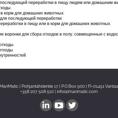
я последующей переработки в пищу людям или домашним ж
тходы.
 в корм для домашних животных.
х для последующей переработки.
переработки в пищу или в корм для домашних животных.
ие воронки для сбора отходов в полу, совмещенные с водо
отходы.
отходы.
нутренностей.
MariMatic | Pohjantähdentie 17 | P.O.Box 500 | FI-01451 Vanta
+358 207 508 510 | info(a)marimatic.com