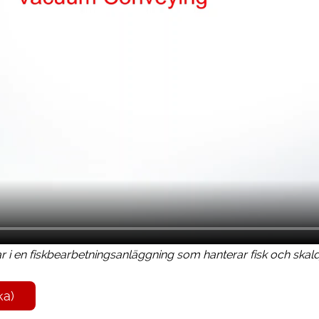
 i en fiskbearbetningsanläggning som hanterar fisk och skald
ka)