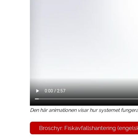
Den här animationen visar hur systemet fungerar
Broschyr: Fiskavfallshantering (engels