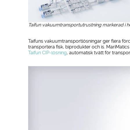
Taifun vakuumtransportutrustning markerad i h
Taifuns vakuumtransportlösningar ger flera för
transportera fisk, biprodukter och is. MariMati
Taifun CIP-lösning
, automatisk tvätt för transpor