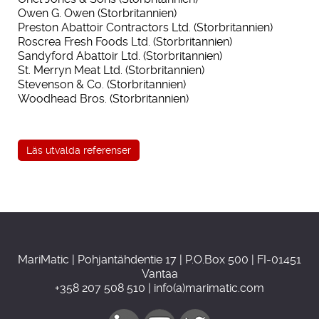
Owen G. Owen (Storbritannien)
Preston Abattoir Contractors Ltd. (Storbritannien)
Roscrea Fresh Foods Ltd. (Storbritannien)
Sandyford Abattoir Ltd. (Storbritannien)
St. Merryn Meat Ltd. (Storbritannien)
Stevenson & Co. (Storbritannien)
Woodhead Bros. (Storbritannien)
Läs utvalda referenser
MariMatic | Pohjantähdentie 17 | P.O.Box 500 | FI-01451
Vantaa
+358 207 508 510 | info(a)marimatic.com