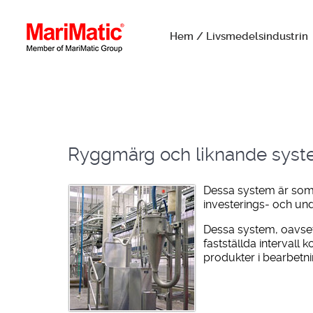
Hem / Livsmedelsindustrin
Ryggmärg och liknande sys
Dessa system är som s
investerings- och und
Dessa system, oavset
fastställda interval
produkter i bearbet