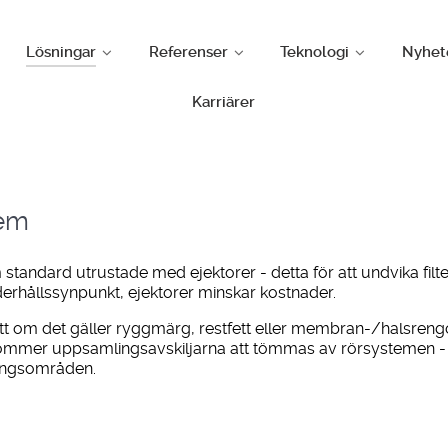
Lösningar
Referenser
Teknologi
Nyhet
Karriärer
tem
tandard utrustade med ejektorer - detta för att undvika filt
erhållssynpunkt, ejektorer minskar kostnader.
t om det gäller ryggmärg, restfett eller membran-/halsrengör
l kommer uppsamlingsavskiljarna att tömmas av rörsystemen - 
ningsområden.