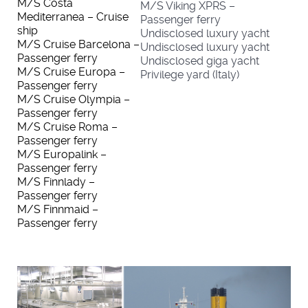
M/S Costa
M/S Viking XPRS –
Mediterranea – Cruise
Passenger ferry
ship
Undisclosed luxury yacht
M/S Cruise Barcelona –
Undisclosed luxury yacht
Passenger ferry
Undisclosed giga yacht
M/S Cruise Europa –
Privilege yard (Italy)
Passenger ferry
M/S Cruise Olympia –
Passenger ferry
M/S Cruise Roma –
Passenger ferry
M/S Europalink –
Passenger ferry
M/S Finnlady –
Passenger ferry
M/S Finnmaid –
Passenger ferry