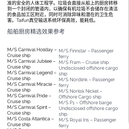
准的安全的人体工程学。垃圾会直接从船上的厨房转移
到一个封闭的管道内，以确保有机垃圾不会储存在清洁
的食品加工区附近，同时可消除异味和潜在的卫生危
害。Taifun真空输送系统环保高效，能耗低。
船舶厨房精选效果参考
M/S Carnival Holiday –
M/S Finnstar – Passenger
Cruise ship
ferry
M/S Carnival Jubilee –
M/S Fram – Cruise ship
Cruise ship
Undisclosed offshore cargo
M/S Carnival Legend –
ship
Cruise ship
M/S Nordlink – Passenger
M/S Carnival Miracle –
ferry
Cruise ship
M/S Norilsk Nickel –
M/S Carnival Pride –
Offshore Cargo ship
Cruise ship
M/S P1 – Offshore barge
M/S Carnival Spirit –
Undisclosed offshore cargo
Cruise ship
ship
M/S Costa Atlantica –
M/S Royal Iris – Passenger
Cruise ship
ferry