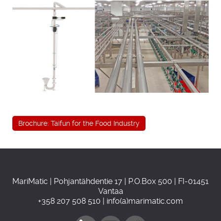
Brochure: Taifun for the Food Industry
MariMatic | Pohjantähdentie 17 | P.O.Box 500 | FI-01451
Vantaa
+358 207 508 510 | info(a)marimatic.com