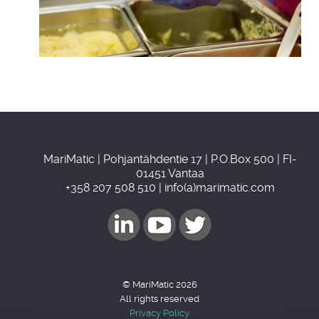
MariMatic | Pohjantähdentie 17 | P.O.Box 500 | FI-
01451 Vantaa
+358 207 508 510 | info(a)marimatic.com
© MariMatic 2026
All rights reserved
Privacy Policy